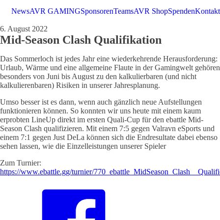
News
AVR GAMING
Sponsoren
Teams
AVR Shop
Spenden
Kontakt
6. August 2022
Mid-Season Clash Qualifikation
Das Sommerloch ist jedes Jahr eine wiederkehrende Herausforderung:
Urlaub, Wärme und eine allgemeine Flaute in der Gamingwelt gehören
besonders von Juni bis August zu den kalkulierbaren (und nicht
kalkulierenbaren) Risiken in unserer Jahresplanung.
Umso besser ist es dann, wenn auch gänzlich neue Aufstellungen
funktionieren können. So konnten wir uns heute mit einem kaum
erprobten LineUp direkt im ersten Quali-Cup für den ebattle Mid-
Season Clash qualifizieren. Mit einem 7:5 gegen Valravn eSports und
einem 7:1 gegen Just DeLa können sich die Endresultate dabei ebenso
sehen lassen, wie die Einzelleistungen unserer Spieler
Zum Turnier:
https://www.ebattle.gg/turnier/770_ebattle_MidSeason_Clash__Quali